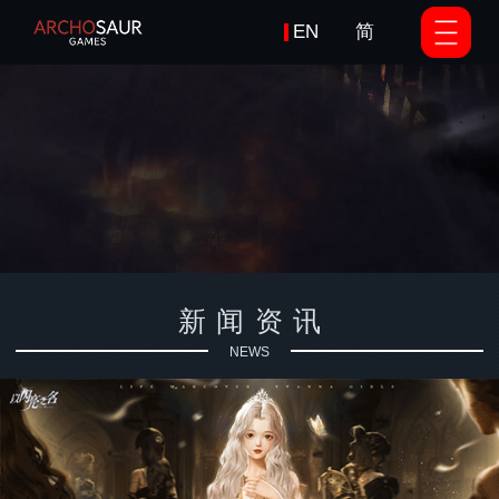
EN
简
/
Loaded
:
Progress
:
Unmute
Playback
0%
0%
Rate
新闻资讯
NEWS